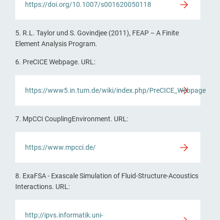
https://doi.org/10.1007/s001620050118
5. R.L. Taylor und S. Govindjee (2011), FEAP – A Finite
Element Analysis Program.
6. PreCICE Webpage. URL:
https://www5.in.tum.de/wiki/index.php/PreCICE_Webpage
7. MpCCI CouplingEnvironment. URL:
https://www.mpcci.de/
8. ExaFSA - Exascale Simulation of Fluid-Structure-Acoustics
Interactions. URL:
http://ipvs.informatik.uni-