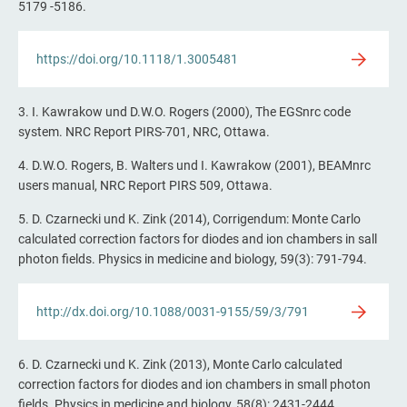
5179 -5186.
https://doi.org/10.1118/1.3005481
3. I. Kawrakow und D.W.O. Rogers (2000), The EGSnrc code
system. NRC Report PIRS-701, NRC, Ottawa.
4. D.W.O. Rogers, B. Walters und I. Kawrakow (2001), BEAMnrc
users manual, NRC Report PIRS 509, Ottawa.
5. D. Czarnecki und K. Zink (2014), Corrigendum: Monte Carlo
calculated correction factors for diodes and ion chambers in sall
photon fields. Physics in medicine and biology, 59(3): 791-794.
http://dx.doi.org/10.1088/0031-9155/59/3/791
6. D. Czarnecki und K. Zink (2013), Monte Carlo calculated
correction factors for diodes and ion chambers in small photon
fields. Physics in medicine and biology, 58(8): 2431-2444.