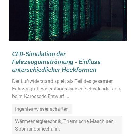
CFD-Simulation der
Fahrzeugumströmung - Einfluss
unterschiedlicher Heckformen
Der Luftwiderstand spielt als Teil des gesamten
Fahrzeugfahrwiderstands eine entscheidende Rolle
beim Karosserie-Entwurf ...
Ingenieurwissenschaften
Wärmeenergietechnik, Thermische Maschinen,
Strömungsmechanik